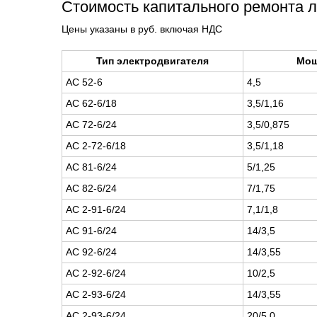
Стоимость капитального ремонта 
Цены указаны в руб. включая НДС
Тип электродвигателя
Мощ
АС 52-6
4,5
АС 62-6/18
3,5/1,16
АС 72-6/24
3,5/0,875
АС 2-72-6/18
3,5/1,18
АС 81-6/24
5/1,25
АС 82-6/24
7/1,75
АС 2-91-6/24
7,1/1,8
АС 91-6/24
14/3,5
АС 92-6/24
14/3,55
АС 2-92-6/24
10/2,5
АС 2-93-6/24
14/3,55
АС 2-93-6/24
20/5,0