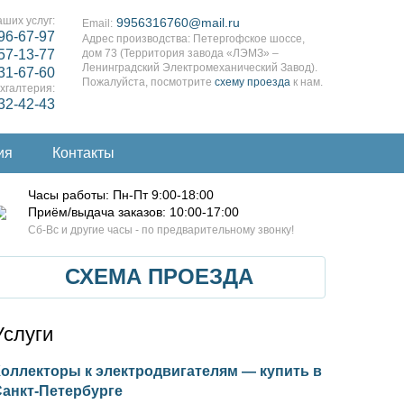
ших услуг:
9956316760@mail.ru
Email:
96-67-97
Адрес производства: Петергофское шоссе,
57-13-77
дом 73 (Территория завода «ЛЭМЗ» –
Ленинградский Электромеханический Завод).
31-67-60
Пожалуйста, посмотрите
схему проезда
к нам.
хгалтерия:
332-42-43
ия
Контакты
Часы работы: Пн-Пт 9:00-18:00
Приём/выдача заказов: 10:00-17:00
Cб-Вс и другие часы - по предварительному звонку!
СХЕМА ПРОЕЗДА
Услуги
оллекторы к электродвигателям — купить в
Санкт-Петербурге