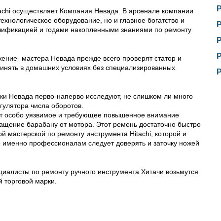
tachi осуществляет Компания Невада. В арсенале компании
ехнологическое оборудование, но и главное богатство и
алификацией и годами накопленными знаниями по ремонту
ение- мастера Невада прежде всего проверят статор и
принять в домашних условиях без специализированных
ники Невада перво-наперво исследуют, не слишком ли много
гулятора числа оборотов.
т особо уязвимое и требующее повышенное внимание
ащение барабану от мотора. Этот ремень достаточно быстро
й мастерской по ремонту инструмента Hitachi, которой и
е именно профессионалам следует доверять и заточку ножей
иалисты по ремонту ручного инструмента Хитачи возьмутся
 торговой марки.