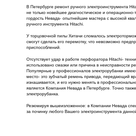
В Петербурге ремонт ручного электроинструмента Hi
не только новейшее диагностическое и операционно-т
гордость Невада- опытнейшие мастера с высокой кв
ручного инструмента Hitachi.
У торцовочной пилы Хитачи сломалось электротормож
смогут сделать его перемотку, что невозможно пред
приспособлений.
Отсутствует удар в работе перфоратора Hitachi- тех
использовано смазки или причина в неисправности ре
Популярные у профессионалов электрорубанки имею
место- это зубчатый ремень привода, передающий вр
изнашивается, и его нужно менять в профессионально
является Компания Невада в Петербурге. Точно такж
электрорубанка.
Резюмируя вышеизложенное: в Компании Невада спец
за починку любого Вашего электроинструмента данной