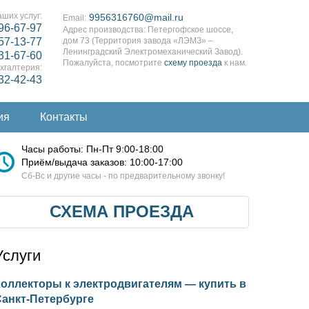
ших услуг:
9956316760@mail.ru
Email:
96-67-97
Адрес производства: Петергофское шоссе,
57-13-77
дом 73 (Территория завода «ЛЭМЗ» –
Ленинградский Электромеханический Завод).
31-67-60
Пожалуйста, посмотрите
схему проезда
к нам.
хгалтерия:
332-42-43
ия
Контакты
Часы работы: Пн-Пт 9:00-18:00
Приём/выдача заказов: 10:00-17:00
Cб-Вс и другие часы - по предварительному звонку!
СХЕМА ПРОЕЗДА
Услуги
оллекторы к электродвигателям — купить в
Санкт-Петербурге