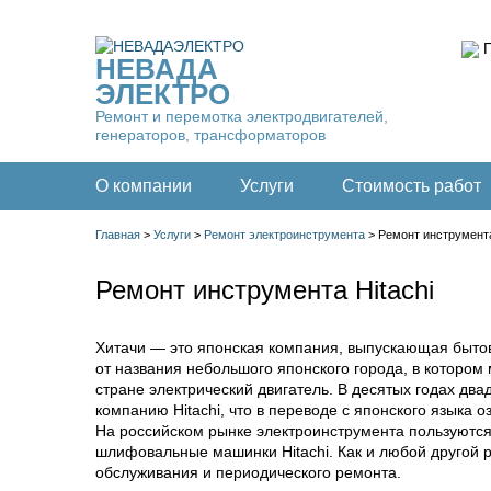
П
НЕВАДА
ЭЛЕКТРО
Ремонт и перемотка электродвигателей,
генераторов, трансформаторов
О компании
Услуги
Стоимость работ
Главная
>
Услуги
>
Ремонт электроинструмента
>
Ремонт инструмента
Ремонт инструмента Hitachi
Хитачи — это японская компания, выпускающая быто
от названия небольшого японского города, в которо
стране электрический двигатель. В десятых годах дв
компанию Hitachi, что в переводе с японского языка о
На российском рынке электроинструмента пользуютс
шлифовальные машинки Hitachi. Как и любой другой 
обслуживания и периодического ремонта.