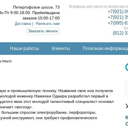
Телефоны для связи по вопросам на
Петергофское шоссе, 73
+7(921) 0
н-Пт 9:00-18:00. Приём/выдача
+7(921) 3
заказов 10:00-17:00
+7(995) 6
Доставка
Написать нам
Бу
Заказать звонок
(812) 
Наши работы
Клиенты
Полезная информац
 Hitachi
вую и промышленную технику. Название свое она получила
м молодой инженер Намихеи Одаира разработал первый в
адцатого века этот молодой талантливый специалист основал
значает «восход».
я большим спросом электрорубанки, перфораторы,
К
ручной инструмент, они требуют профилактического