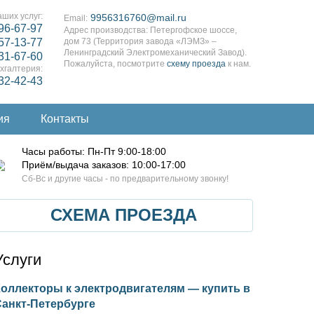
ших услуг:
9956316760@mail.ru
Email:
96-67-97
Адрес производства: Петергофское шоссе,
57-13-77
дом 73 (Территория завода «ЛЭМЗ» –
Ленинградский Электромеханический Завод).
31-67-60
Пожалуйста, посмотрите
схему проезда
к нам.
хгалтерия:
332-42-43
ия
Контакты
Часы работы: Пн-Пт 9:00-18:00
Приём/выдача заказов: 10:00-17:00
Cб-Вс и другие часы - по предварительному звонку!
СХЕМА ПРОЕЗДА
Услуги
оллекторы к электродвигателям — купить в
Санкт-Петербурге