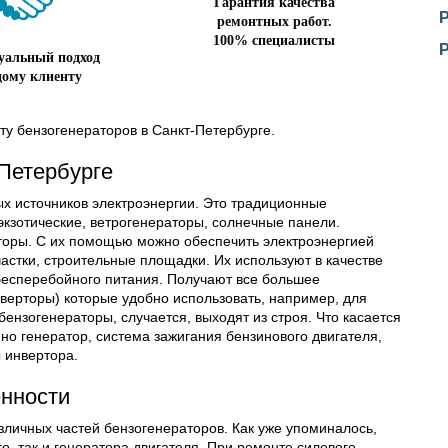
Гарантия качества
ремонтных работ.
100% специалисты
уальный подход
дому клиенту
у бензогенераторов в Санкт-Петербурге.
-Петербурге
х источников электроэнергии. Это традиционные
экзотические, ветрогенераторы, солнечные панели.
оры. С их помощью можно обеспечить электроэнергией
астки, строительные площадки. Их используют в качестве
бесперебойного питания. Получают все большее
верторы) которые удобно использовать, например, для
бензогенераторы, случается, выходят из строя. Что касается
енно генератор, система зажигания бензинового двигателя,
 инвертора.
енности
личных частей бензогенераторов. Как уже упоминалось,
о, так и генератора двигателя. При ремонте силового