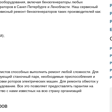
рооборудования, включая бензогенераторы любых
раторов в Санкт-Петербурге и Ленобласти. Наш сервисный
рвисный ремонт бензогенераторов таких производителей как:
й);
Р
Р
Р
Р
истов способных выполнить ремонт любой сложности. Для
ствующий станочный парк, необходимые приспособления и
Р
овки роторов электрических машин. Для ремонта обмоток у
дование. Все это позволяет предоставлять гарантии на
во с нами известных на всю страну организаций
ров