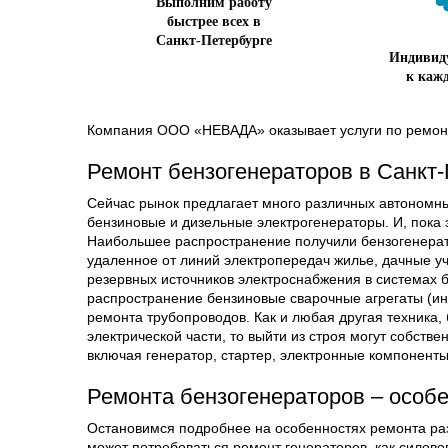
Выполним работу
быстрее всех в
Санкт-Петербурге
Индивид
к каж
Компания ООО «НЕВАДА» оказывает услуги по ремонт
Ремонт бензогенераторов в Санкт
Сейчас рынок предлагает много различных автономны
бензиновые и дизельные электрогенераторы. И, пока 
Наибольшее распространение получили бензогенерат
удаленное от линий электропередач жилье, дачные уч
резервных источников электроснабжения в системах 
распространение бензиновые сварочные агрегаты (ин
ремонта трубопроводов. Как и любая другая техника, 
электрической части, то выйти из строя могут собств
включая генератор, стартер, электронные компоненты
Ремонта бензогенераторов – особ
Остановимся подробнее на особенностях ремонта раз
может потребоваться ремонт генераторов, как силовог